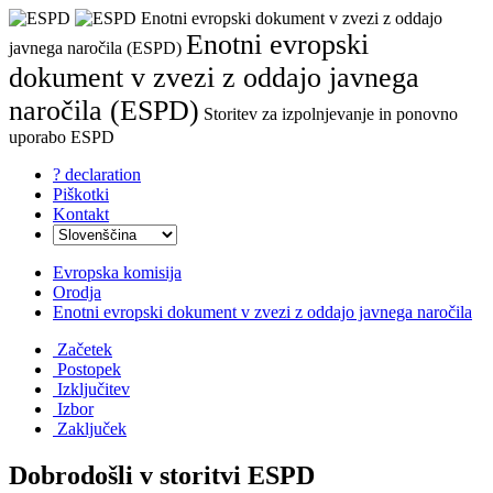
Enotni evropski dokument v zvezi z oddajo
Enotni evropski
javnega naročila (ESPD)
dokument v zvezi z oddajo javnega
naročila (ESPD)
Storitev za izpolnjevanje in ponovno
uporabo ESPD
? declaration
Piškotki
Kontakt
Evropska komisija
Orodja
Enotni evropski dokument v zvezi z oddajo javnega naročila
Začetek
Postopek
Izključitev
Izbor
Zaključek
Dobrodošli v storitvi ESPD