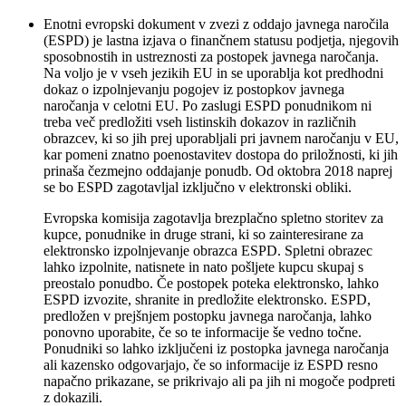
Enotni evropski dokument v zvezi z oddajo javnega naročila
(ESPD) je lastna izjava o finančnem statusu podjetja, njegovih
sposobnostih in ustreznosti za postopek javnega naročanja.
Na voljo je v vseh jezikih EU in se uporablja kot predhodni
dokaz o izpolnjevanju pogojev iz postopkov javnega
naročanja v celotni EU. Po zaslugi ESPD ponudnikom ni
treba več predložiti vseh listinskih dokazov in različnih
obrazcev, ki so jih prej uporabljali pri javnem naročanju v EU,
kar pomeni znatno poenostavitev dostopa do priložnosti, ki jih
prinaša čezmejno oddajanje ponudb. Od oktobra 2018 naprej
se bo ESPD zagotavljal izključno v elektronski obliki.
Evropska komisija zagotavlja brezplačno spletno storitev za
kupce, ponudnike in druge strani, ki so zainteresirane za
elektronsko izpolnjevanje obrazca ESPD. Spletni obrazec
lahko izpolnite, natisnete in nato pošljete kupcu skupaj s
preostalo ponudbo. Če postopek poteka elektronsko, lahko
ESPD izvozite, shranite in predložite elektronsko. ESPD,
predložen v prejšnjem postopku javnega naročanja, lahko
ponovno uporabite, če so te informacije še vedno točne.
Ponudniki so lahko izključeni iz postopka javnega naročanja
ali kazensko odgovarjajo, če so informacije iz ESPD resno
napačno prikazane, se prikrivajo ali pa jih ni mogoče podpreti
z dokazili.